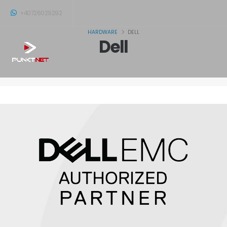
+40726029292
HARDWARE
DELL
Dell
B2B PunktNET