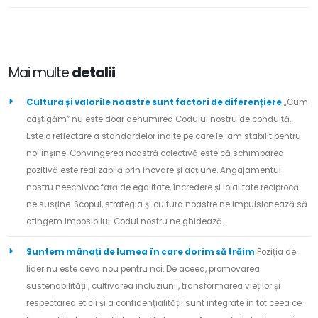
Mai multe
detalii
Cultura și valorile noastre sunt factori de diferențiere
„Cum
câștigăm” nu este doar denumirea Codului nostru de conduită.
Este o reflectare a standardelor înalte pe care le-am stabilit pentru
noi înșine. Convingerea noastră colectivă este că schimbarea
pozitivă este realizabilă prin inovare și acțiune. Angajamentul
nostru neechivoc față de egalitate, încredere și loialitate reciprocă
ne susține. Scopul, strategia și cultura noastre ne impulsionează să
atingem imposibilul. Codul nostru ne ghidează.
Suntem mânați de lumea în care dorim să trăim
Poziția de
lider nu este ceva nou pentru noi. De aceea, promovarea
sustenabilității, cultivarea incluziunii, transformarea vieților și
respectarea eticii și a confidențialității sunt integrate în tot ceea ce