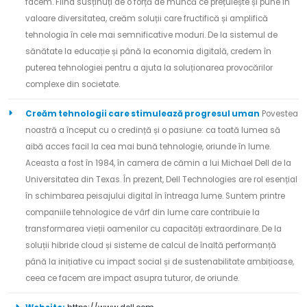
facem. Fiind susținuți de o forță de muncă ce prețuiește și pune în
valoare diversitatea, creăm soluții care fructifică și amplifică
tehnologia în cele mai semnificative moduri. De la sistemul de
sănătate la educație și până la economia digitală, credem în
puterea tehnologiei pentru a ajuta la soluționarea provocărilor
complexe din societate.
Creăm tehnologii care stimulează progresul uman
Povestea
noastră a început cu o credință și o pasiune: ca toată lumea să
aibă acces facil la cea mai bună tehnologie, oriunde în lume.
Aceasta a fost în 1984, în camera de cămin a lui Michael Dell de la
Universitatea din Texas. În prezent, Dell Technologies are rol esențial
în schimbarea peisajului digital în întreaga lume. Suntem printre
companiile tehnologice de vârf din lume care contribuie la
transformarea vieții oamenilor cu capacități extraordinare. De la
soluții hibride cloud și sisteme de calcul de înaltă performanță
până la inițiative cu impact social și de sustenabilitate ambițioase,
ceea ce facem are impact asupra tuturor, de oriunde.